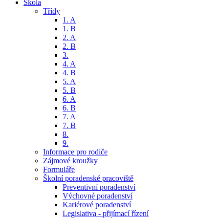
Škola
Třídy
1. A
1. B
2. A
2. B
3.
4. A
4. B
5. A
5. B
6. A
6. B
7. A
7. B
8.
9.
Informace pro rodiče
Zájmové kroužky
Formuláře
Školní poradenské pracoviště
Preventivní poradenství
Výchovné poradenství
Kariérové poradenství
Legislativa - přijímací řízení