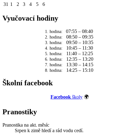
31
1
2
3
4
5
6
Vyučovací hodiny
07:55 – 08:40
1. hodina:
08:50 – 09:35
2. hodina:
09:50 – 10:35
3. hodina:
10:45 – 11:30
4. hodina:
11:40 – 12:25
5. hodina:
12:35 – 13:20
6. hodina:
13:30 – 14:15
7. hodina:
14:25 – 15:10
8. hodina:
Školní facebook
Facebook
školy
🌍
Pranostiky
Pranostika na akt. měsíc
Srpen k zimě hledí a rád vodu cedí.