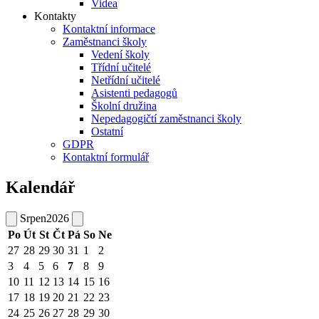
Videa
Kontakty
Kontaktní informace
Zaměstnanci školy
Vedení školy
Třídní učitelé
Netřídní učitelé
Asistenti pedagogů
Školní družina
Nepedagogičtí zaměstnanci školy
Ostatní
GDPR
Kontaktní formulář
Kalendář
Srpen
2026
Po
Út
St
Čt
Pá
So
Ne
27
28
29
30
31
1
2
3
4
5
6
7
8
9
10
11
12
13
14
15
16
17
18
19
20
21
22
23
24
25
26
27
28
29
30