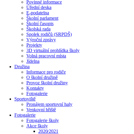
Povinné informace
Úřední deska
E-podatelna
Školní parlament
Školní časopis
Školská rada
Spolek rodičů (SRPDŠ)
Výroční zprávy
Projekty
3D virtuální prohlídka školy
Volná pracovní místa
Jídelna
Družina
Informace pro rodiče
O školní družině
Provoz školní družiny
Kontakty
Fotogalerie
Sportoviště
Pronájem sportovní haly
Venkovní hřiště
Fotogalerie
Fotogalerie školy
Akce školy
2020⁄2021