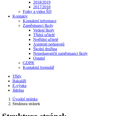
2018⁄2019
2017⁄2018
Fotky a videa ŠD
Kontakty
Kontaktní informace
Zaměstnanci školy
Vedení školy
Třídní učitelé
Netřídní učitelé
Asistenti pedagogů
Školní družina
Nepedagogičtí zaměstnanci školy
Ostatní
GDPR
Kontaktní formulář
Třídy
Bakaláři
E-výuka
Jídelna
Úvodní stránka
Struktura stránek