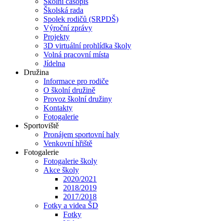
Školní časopis
Školská rada
Spolek rodičů (SRPDŠ)
Výroční zprávy
Projekty
3D virtuální prohlídka školy
Volná pracovní místa
Jídelna
Družina
Informace pro rodiče
O školní družině
Provoz školní družiny
Kontakty
Fotogalerie
Sportoviště
Pronájem sportovní haly
Venkovní hřiště
Fotogalerie
Fotogalerie školy
Akce školy
2020/2021
2018/2019
2017/2018
Fotky a videa ŠD
Fotky