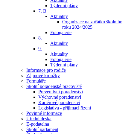
Aktuality
Týdenní plány
7. B
Aktuality
Organizace na začátku školního
roku 2024/2025
Fotogalerie
8.
Aktuality
9.
Aktuality
Fotogalerie
Týdenní plány
Informace pro rodiče
Zájmové kroužky
Formuláře
Školní poradenské pracoviště
Preventivní poradenství
Výchovné poradenství
Kariérové poradenství
Legislativa - přijímací řízení
Povinné informace
Úřední deska
E-podatelna
Školní parlament