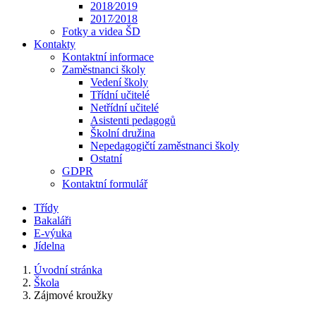
2018⁄2019
2017⁄2018
Fotky a videa ŠD
Kontakty
Kontaktní informace
Zaměstnanci školy
Vedení školy
Třídní učitelé
Netřídní učitelé
Asistenti pedagogů
Školní družina
Nepedagogičtí zaměstnanci školy
Ostatní
GDPR
Kontaktní formulář
Třídy
Bakaláři
E-výuka
Jídelna
Úvodní stránka
Škola
Zájmové kroužky