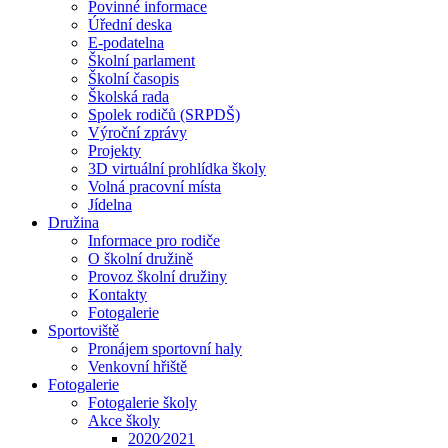
Povinné informace
Úřední deska
E-podatelna
Školní parlament
Školní časopis
Školská rada
Spolek rodičů (SRPDŠ)
Výroční zprávy
Projekty
3D virtuální prohlídka školy
Volná pracovní místa
Jídelna
Družina
Informace pro rodiče
O školní družině
Provoz školní družiny
Kontakty
Fotogalerie
Sportoviště
Pronájem sportovní haly
Venkovní hřiště
Fotogalerie
Fotogalerie školy
Akce školy
2020⁄2021