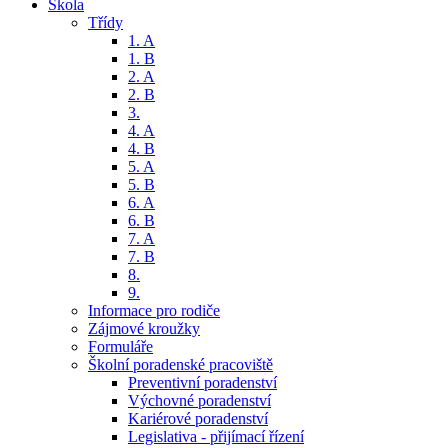
Škola
Třídy
1. A
1. B
2. A
2. B
3.
4. A
4. B
5. A
5. B
6. A
6. B
7. A
7. B
8.
9.
Informace pro rodiče
Zájmové kroužky
Formuláře
Školní poradenské pracoviště
Preventivní poradenství
Výchovné poradenství
Kariérové poradenství
Legislativa - přijímací řízení