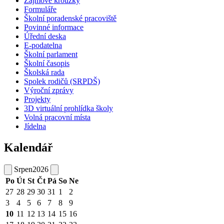
Zájmové kroužky
Formuláře
Školní poradenské pracoviště
Povinné informace
Úřední deska
E-podatelna
Školní parlament
Školní časopis
Školská rada
Spolek rodičů (SRPDŠ)
Výroční zprávy
Projekty
3D virtuální prohlídka školy
Volná pracovní místa
Jídelna
Kalendář
Srpen
2026
Po
Út
St
Čt
Pá
So
Ne
27
28
29
30
31
1
2
3
4
5
6
7
8
9
10
11
12
13
14
15
16