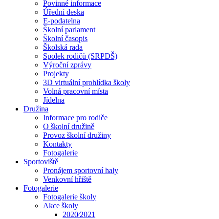
Povinné informace
Úřední deska
E-podatelna
Školní parlament
Školní časopis
Školská rada
Spolek rodičů (SRPDŠ)
Výroční zprávy
Projekty
3D virtuální prohlídka školy
Volná pracovní místa
Jídelna
Družina
Informace pro rodiče
O školní družině
Provoz školní družiny
Kontakty
Fotogalerie
Sportoviště
Pronájem sportovní haly
Venkovní hřiště
Fotogalerie
Fotogalerie školy
Akce školy
2020⁄2021