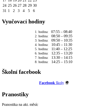
17
18
19
20
21
22
23
24
25
26
27
28
29
30
31
1
2
3
4
5
6
Vyučovací hodiny
07:55 – 08:40
1. hodina:
08:50 – 09:35
2. hodina:
09:50 – 10:35
3. hodina:
10:45 – 11:30
4. hodina:
11:40 – 12:25
5. hodina:
12:35 – 13:20
6. hodina:
13:30 – 14:15
7. hodina:
14:25 – 15:10
8. hodina:
Školní facebook
Facebook
školy
🌍
Pranostiky
Pranostika na akt. měsíc