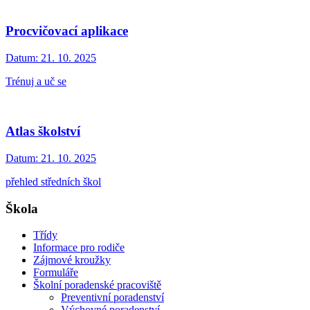
Procvičovací aplikace
Datum:
21. 10. 2025
Trénuj a uč se
Atlas školství
Datum:
21. 10. 2025
přehled středních škol
Škola
Třídy
Informace pro rodiče
Zájmové kroužky
Formuláře
Školní poradenské pracoviště
Preventivní poradenství
Výchovné poradenství