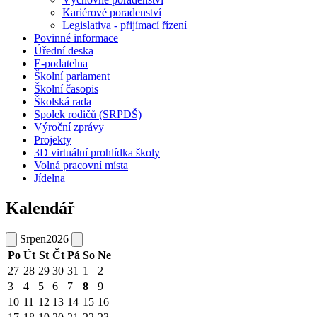
Kariérové poradenství
Legislativa - přijímací řízení
Povinné informace
Úřední deska
E-podatelna
Školní parlament
Školní časopis
Školská rada
Spolek rodičů (SRPDŠ)
Výroční zprávy
Projekty
3D virtuální prohlídka školy
Volná pracovní místa
Jídelna
Kalendář
Srpen
2026
Po
Út
St
Čt
Pá
So
Ne
27
28
29
30
31
1
2
3
4
5
6
7
8
9
10
11
12
13
14
15
16