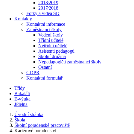
2018⁄2019
2017⁄2018
Fotky a videa ŠD
Kontakty
Kontaktní informace
Zaměstnanci školy
Vedení školy
Třídní učitelé
Netřídní učitelé
Asistenti pedagogů
Školní družina
Nepedagogičtí zaměstnanci školy
Ostatní
GDPR
Kontaktní formulář
Třídy
Bakaláři
E-výuka
Jídelna
Úvodní stránka
Škola
Školní poradenské pracoviště
Kariérové poradenství