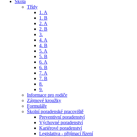
Škola
Třídy
1. A
1. B
2. A
2. B
3.
4. A
4. B
5. A
5. B
6. A
6. B
7. A
7. B
8.
9.
Informace pro rodiče
Zájmové kroužky
Formuláře
Školní poradenské pracoviště
Preventivní poradenství
Výchovné poradenství
Kariérové poradenství
Legislativa - přijímací řízení