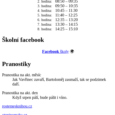
08:50 – 09:35
2. hodina:
09:50 – 10:35
3. hodina:
10:45 – 11:30
4. hodina:
11:40 – 12:25
5. hodina:
12:35 – 13:20
6. hodina:
13:30 – 14:15
7. hodina:
14:25 – 15:10
8. hodina:
Školní facebook
Facebook
školy
🌍
Pranostiky
Pranostika na akt. měsíc
Jak Vavřinec zavaří, Bartoloměj zasmaží, tak se podzimek
daří.
Pranostika na akt. den
Když srpen pálí, bude pálit i víno.
rostemesknihou.cz
ctenipomaha.cz