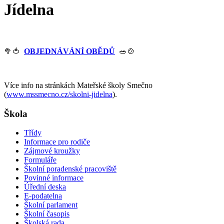
Jídelna
🥦🍅
OBJEDNÁVÁNÍ OBĚDŮ
🥗🍲
Více info na stránkách Mateřské školy Smečno
(
www.mssmecno.cz/skolni-jidelna
).
Škola
Třídy
Informace pro rodiče
Zájmové kroužky
Formuláře
Školní poradenské pracoviště
Povinné informace
Úřední deska
E-podatelna
Školní parlament
Školní časopis
Školská rada