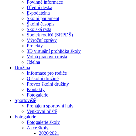
Povinné informace
Úřední deska
E-podatelna
Školní parlament
Školní časopis
Školská rada
Spolek rodičů (SRPDŠ)
Výroční zprávy
Projekty
3D virtuální prohlídka školy
Volná pracovní místa
Jídelna
Družina
Informace pro rodiče
O školní družině
Provoz školní družiny
Kontakty
Fotogalerie
Sportoviště
Pronájem sportovní haly
Venkovní hřiště
Fotogalerie
Fotogalerie školy
Akce školy
2020⁄2021