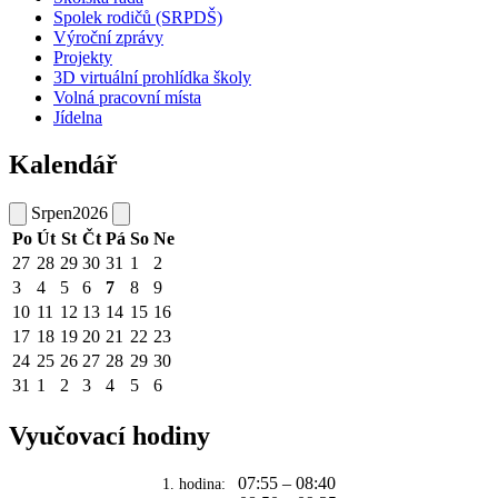
Spolek rodičů (SRPDŠ)
Výroční zprávy
Projekty
3D virtuální prohlídka školy
Volná pracovní místa
Jídelna
Kalendář
Srpen
2026
Po
Út
St
Čt
Pá
So
Ne
27
28
29
30
31
1
2
3
4
5
6
7
8
9
10
11
12
13
14
15
16
17
18
19
20
21
22
23
24
25
26
27
28
29
30
31
1
2
3
4
5
6
Vyučovací hodiny
07:55 – 08:40
1. hodina: