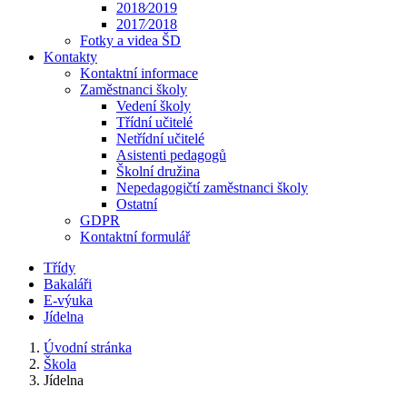
2018⁄2019
2017⁄2018
Fotky a videa ŠD
Kontakty
Kontaktní informace
Zaměstnanci školy
Vedení školy
Třídní učitelé
Netřídní učitelé
Asistenti pedagogů
Školní družina
Nepedagogičtí zaměstnanci školy
Ostatní
GDPR
Kontaktní formulář
Třídy
Bakaláři
E-výuka
Jídelna
Úvodní stránka
Škola
Jídelna