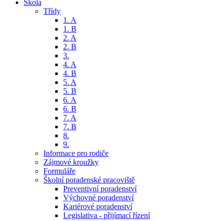
Škola
Třídy
1. A
1. B
2. A
2. B
3.
4. A
4. B
5. A
5. B
6. A
6. B
7. A
7. B
8.
9.
Informace pro rodiče
Zájmové kroužky
Formuláře
Školní poradenské pracoviště
Preventivní poradenství
Výchovné poradenství
Kariérové poradenství
Legislativa - přijímací řízení