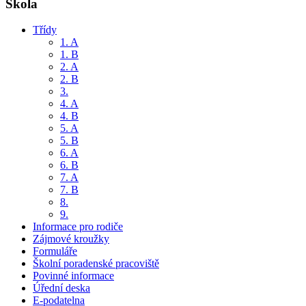
Škola
Třídy
1. A
1. B
2. A
2. B
3.
4. A
4. B
5. A
5. B
6. A
6. B
7. A
7. B
8.
9.
Informace pro rodiče
Zájmové kroužky
Formuláře
Školní poradenské pracoviště
Povinné informace
Úřední deska
E-podatelna