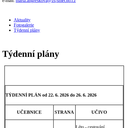
e-mail:
marta.angreskova@zs-smecno.cz
Aktuality
Fotogalerie
Týdenní plány
Týdenní plány
TÝDENNÍ PLÁN od 22. 6. 2026 do 26. 6. 2026
UČEBNICE
STRANA
UČIVO
Léto - cestování