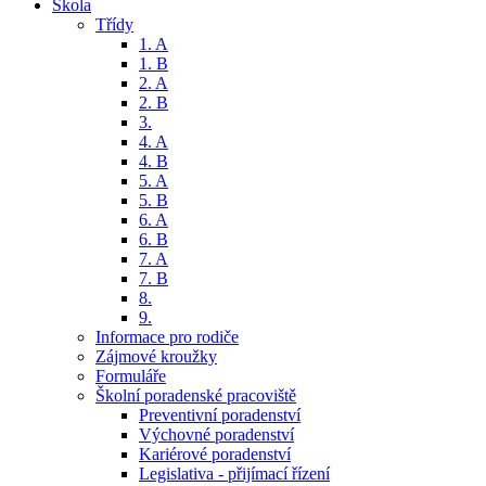
Škola
Třídy
1. A
1. B
2. A
2. B
3.
4. A
4. B
5. A
5. B
6. A
6. B
7. A
7. B
8.
9.
Informace pro rodiče
Zájmové kroužky
Formuláře
Školní poradenské pracoviště
Preventivní poradenství
Výchovné poradenství
Kariérové poradenství
Legislativa - přijímací řízení