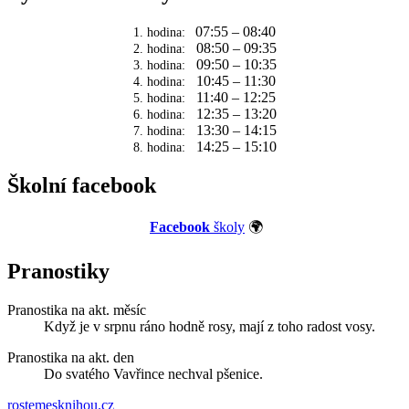
07:55 – 08:40
1. hodina:
08:50 – 09:35
2. hodina:
09:50 – 10:35
3. hodina:
10:45 – 11:30
4. hodina:
11:40 – 12:25
5. hodina:
12:35 – 13:20
6. hodina:
13:30 – 14:15
7. hodina:
14:25 – 15:10
8. hodina:
Školní facebook
Facebook
školy
🌍
Pranostiky
Pranostika na akt. měsíc
Když je v srpnu ráno hodně rosy, mají z toho radost vosy.
Pranostika na akt. den
Do svatého Vavřince nechval pšenice.
rostemesknihou.cz