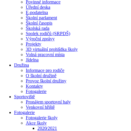
Povinné informace
Úřední deska
E-podatelna
Školní parlament
Školní časopis
Školská rada
Spolek rodičů (SRPDŠ)
Výroční zprávy
Projekty
3D virtuální prohlídka školy
Volná pracovní místa
Jídelna
Družina
Informace pro rodiče
O školní družině
Provoz školní družiny
Kontakty
Fotogalerie
Sportoviště
Pronájem sportovní haly
Venkovní hřiště
Fotogalerie
Fotogalerie školy
Akce školy
2020⁄2021