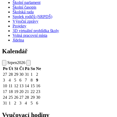
Školní parlament
Školní časopis
Školská rada
Spolek rodičů (SRPDŠ)
Výroční zprávy
Projekty
3D virtuální prohlídka školy
Volná pracovní místa
Jídelna
Kalendář
Srpen
2026
Po
Út
St
Čt
Pá
So
Ne
27
28
29
30
31
1
2
3
4
5
6
7
8
9
10
11
12
13
14
15
16
17
18
19
20
21
22
23
24
25
26
27
28
29
30
31
1
2
3
4
5
6
Vyučovací hodiny