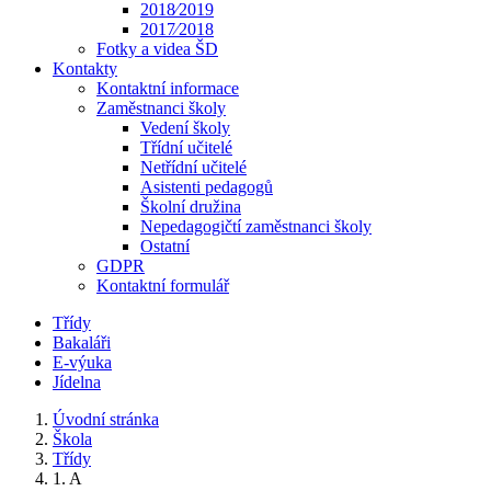
2018⁄2019
2017⁄2018
Fotky a videa ŠD
Kontakty
Kontaktní informace
Zaměstnanci školy
Vedení školy
Třídní učitelé
Netřídní učitelé
Asistenti pedagogů
Školní družina
Nepedagogičtí zaměstnanci školy
Ostatní
GDPR
Kontaktní formulář
Třídy
Bakaláři
E-výuka
Jídelna
Úvodní stránka
Škola
Třídy
1. A