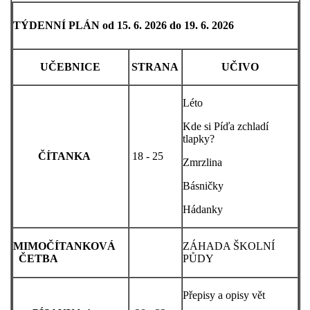
TÝDENNÍ PLÁN od 15. 6. 2026 do 19. 6. 2026
UČEBNICE
STRANA
UČIVO
Léto
Kde si Píďa zchladí
tlapky?
ČÍTANKA
18 - 25
Zmrzlina
Básničky
Hádanky
MIMOČÍTANKOVÁ
ZÁHADA ŠKOLNÍ
ČETBA
PŮDY
Přepisy a opisy vět