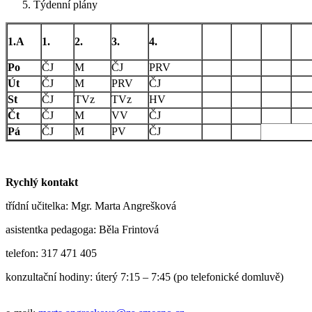
Týdenní plány
1.A
1.
2.
3.
4.
Po
ČJ
M
ČJ
PRV
Út
ČJ
M
PRV
ČJ
St
ČJ
TVz
TVz
HV
Čt
ČJ
M
VV
ČJ
Pá
ČJ
M
PV
ČJ
Rychlý kontakt
třídní učitelka: Mgr. Marta Angrešková
asistentka pedagoga: Běla Frintová
telefon: 317 471 405
konzultační hodiny: úterý 7:15 – 7:45 (po telefonické domluvě)