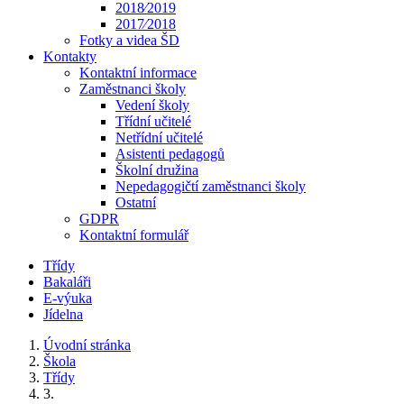
2018⁄2019
2017⁄2018
Fotky a videa ŠD
Kontakty
Kontaktní informace
Zaměstnanci školy
Vedení školy
Třídní učitelé
Netřídní učitelé
Asistenti pedagogů
Školní družina
Nepedagogičtí zaměstnanci školy
Ostatní
GDPR
Kontaktní formulář
Třídy
Bakaláři
E-výuka
Jídelna
Úvodní stránka
Škola
Třídy
3.