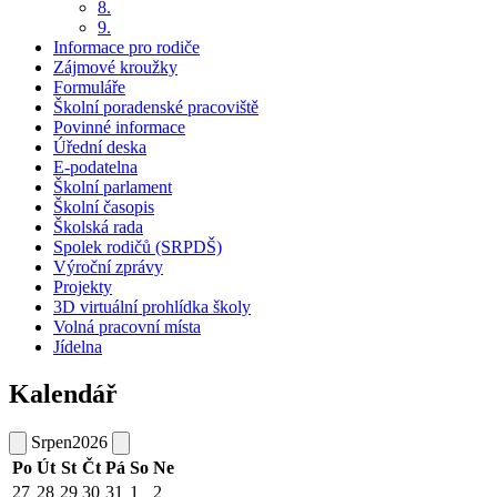
8.
9.
Informace pro rodiče
Zájmové kroužky
Formuláře
Školní poradenské pracoviště
Povinné informace
Úřední deska
E-podatelna
Školní parlament
Školní časopis
Školská rada
Spolek rodičů (SRPDŠ)
Výroční zprávy
Projekty
3D virtuální prohlídka školy
Volná pracovní místa
Jídelna
Kalendář
Srpen
2026
Po
Út
St
Čt
Pá
So
Ne
27
28
29
30
31
1
2