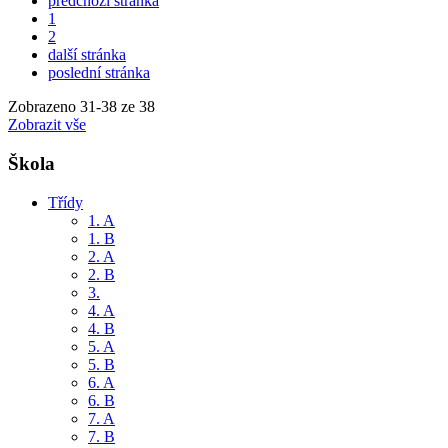
předchozí stránka
1
2
další stránka
poslední stránka
Zobrazeno
31
-
38
ze 38
Zobrazit vše
Škola
Třídy
1. A
1. B
2. A
2. B
3.
4. A
4. B
5. A
5. B
6. A
6. B
7. A
7. B