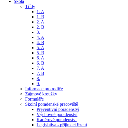
Škola
Třídy
1. A
1. B
2. A
2. B
3.
4. A
4. B
5. A
5. B
6. A
6. B
7. A
7. B
8.
9.
Informace pro rodiče
Zájmové kroužky
Formuláře
Školní poradenské pracoviště
Preventivní poradenství
Výchovné poradenství
Kariérové poradenství
Legislativa - přijímací řízení