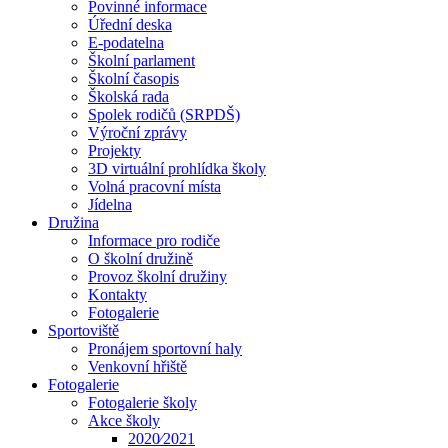
Povinné informace
Úřední deska
E-podatelna
Školní parlament
Školní časopis
Školská rada
Spolek rodičů (SRPDŠ)
Výroční zprávy
Projekty
3D virtuální prohlídka školy
Volná pracovní místa
Jídelna
Družina
Informace pro rodiče
O školní družině
Provoz školní družiny
Kontakty
Fotogalerie
Sportoviště
Pronájem sportovní haly
Venkovní hřiště
Fotogalerie
Fotogalerie školy
Akce školy
2020⁄2021