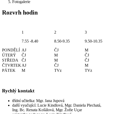
Fotogalerie
Rozvrh hodin
1
2
3
7.55 -8.40
8.50-9.35
9.50-10.35
PONDĚLÍ
AJ
ČJ
M
ÚTERÝ
ČJ
M
ČJ
STŘEDA
ČJ
M
ČJ
ČTVRTEK
AJ
ČJ
M
PÁTEK
M
TVz
TVz
Rychlý kontakt
třídní učitelka: Mgr. Jana Jupová
další vyučující: Lucie Kindlová, Mgr. Daniela Plechatá,
Ing. Bc. Renata Košálová, Mgr. Žofie Uçar