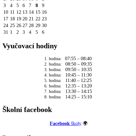
3
4
5
6
7
8
9
10
11
12
13
14
15
16
17
18
19
20
21
22
23
24
25
26
27
28
29
30
31
1
2
3
4
5
6
Vyučovací hodiny
07:55 – 08:40
1. hodina:
08:50 – 09:35
2. hodina:
09:50 – 10:35
3. hodina:
10:45 – 11:30
4. hodina:
11:40 – 12:25
5. hodina:
12:35 – 13:20
6. hodina:
13:30 – 14:15
7. hodina:
14:25 – 15:10
8. hodina:
Školní facebook
Facebook
školy
🌍