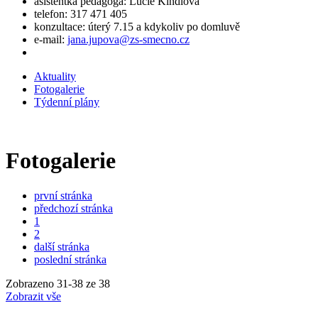
asistentka pedagoga: Lucie Kindlová
telefon: 317 471 405
konzultace: úterý 7.15 a kdykoliv po domluvě
e-mail:
jana.jupova@zs-smecno.cz
Aktuality
Fotogalerie
Týdenní plány
Fotogalerie
první stránka
předchozí stránka
1
2
další stránka
poslední stránka
Zobrazeno
31
-
38
ze 38
Zobrazit vše