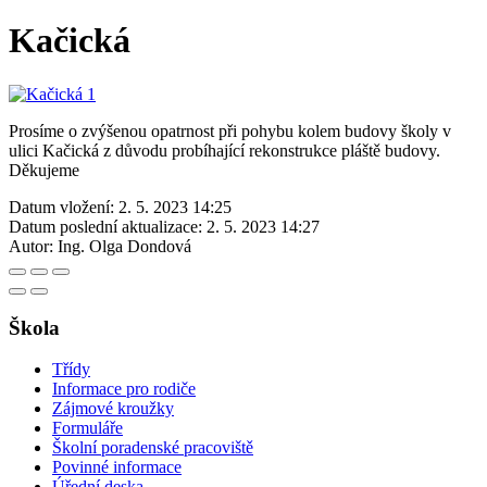
Kačická
Prosíme o zvýšenou opatrnost při pohybu kolem budovy školy v
ulici Kačická z důvodu probíhající rekonstrukce pláště budovy.
Děkujeme
Datum vložení:
2. 5. 2023 14:25
Datum poslední aktualizace:
2. 5. 2023 14:27
Autor:
Ing. Olga Dondová
Škola
Třídy
Informace pro rodiče
Zájmové kroužky
Formuláře
Školní poradenské pracoviště
Povinné informace
Úřední deska