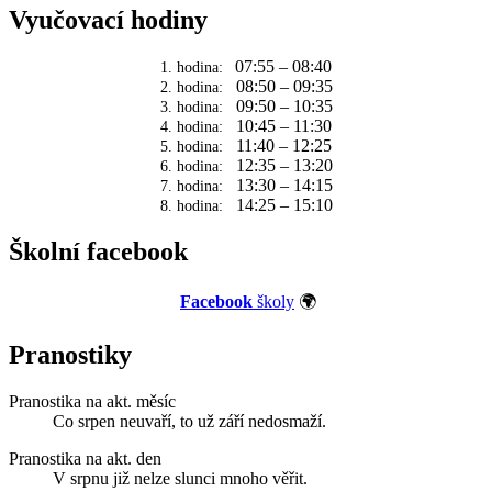
Vyučovací hodiny
07:55 – 08:40
1. hodina:
08:50 – 09:35
2. hodina:
09:50 – 10:35
3. hodina:
10:45 – 11:30
4. hodina:
11:40 – 12:25
5. hodina:
12:35 – 13:20
6. hodina:
13:30 – 14:15
7. hodina:
14:25 – 15:10
8. hodina:
Školní facebook
Facebook
školy
🌍
Pranostiky
Pranostika na akt. měsíc
Co srpen neuvaří, to už září nedosmaží.
Pranostika na akt. den
V srpnu již nelze slunci mnoho věřit.