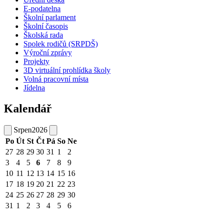
E-podatelna
Školní parlament
Školní časopis
Školská rada
Spolek rodičů (SRPDŠ)
Výroční zprávy
Projekty
3D virtuální prohlídka školy
Volná pracovní místa
Jídelna
Kalendář
Srpen
2026
Po
Út
St
Čt
Pá
So
Ne
27
28
29
30
31
1
2
3
4
5
6
7
8
9
10
11
12
13
14
15
16
17
18
19
20
21
22
23
24
25
26
27
28
29
30
31
1
2
3
4
5
6