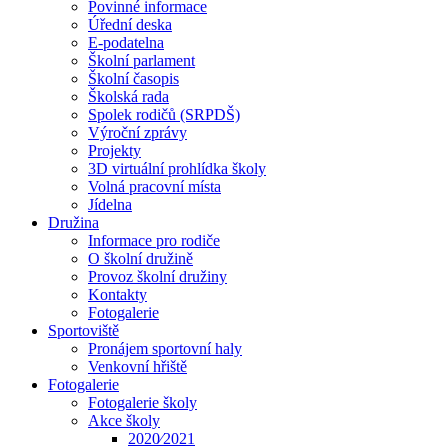
Povinné informace
Úřední deska
E-podatelna
Školní parlament
Školní časopis
Školská rada
Spolek rodičů (SRPDŠ)
Výroční zprávy
Projekty
3D virtuální prohlídka školy
Volná pracovní místa
Jídelna
Družina
Informace pro rodiče
O školní družině
Provoz školní družiny
Kontakty
Fotogalerie
Sportoviště
Pronájem sportovní haly
Venkovní hřiště
Fotogalerie
Fotogalerie školy
Akce školy
2020⁄2021