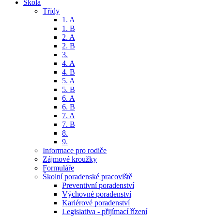
Škola
Třídy
1. A
1. B
2. A
2. B
3.
4. A
4. B
5. A
5. B
6. A
6. B
7. A
7. B
8.
9.
Informace pro rodiče
Zájmové kroužky
Formuláře
Školní poradenské pracoviště
Preventivní poradenství
Výchovné poradenství
Kariérové poradenství
Legislativa - přijímací řízení