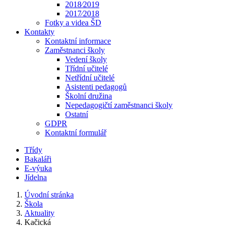
2018⁄2019
2017⁄2018
Fotky a videa ŠD
Kontakty
Kontaktní informace
Zaměstnanci školy
Vedení školy
Třídní učitelé
Netřídní učitelé
Asistenti pedagogů
Školní družina
Nepedagogičtí zaměstnanci školy
Ostatní
GDPR
Kontaktní formulář
Třídy
Bakaláři
E-výuka
Jídelna
Úvodní stránka
Škola
Aktuality
Kačická