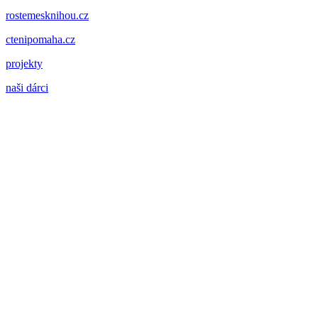
rostemesknihou.cz
ctenipomaha.cz
projekty
naši dárci