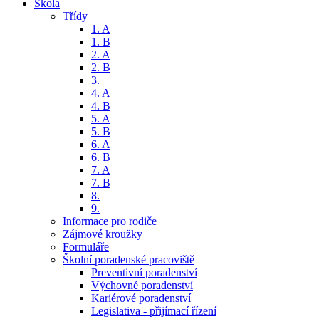
Škola
Třídy
1. A
1. B
2. A
2. B
3.
4. A
4. B
5. A
5. B
6. A
6. B
7. A
7. B
8.
9.
Informace pro rodiče
Zájmové kroužky
Formuláře
Školní poradenské pracoviště
Preventivní poradenství
Výchovné poradenství
Kariérové poradenství
Legislativa - přijímací řízení