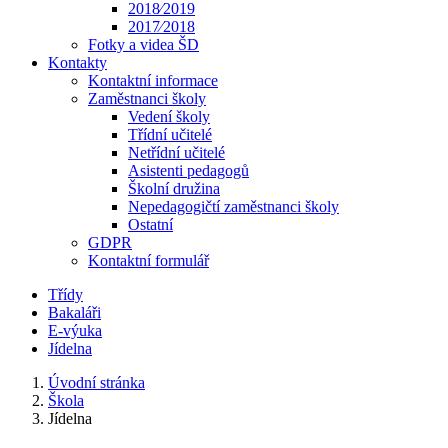
2018⁄2019
2017⁄2018
Fotky a videa ŠD
Kontakty
Kontaktní informace
Zaměstnanci školy
Vedení školy
Třídní učitelé
Netřídní učitelé
Asistenti pedagogů
Školní družina
Nepedagogičtí zaměstnanci školy
Ostatní
GDPR
Kontaktní formulář
Třídy
Bakaláři
E-výuka
Jídelna
Úvodní stránka
Škola
Jídelna