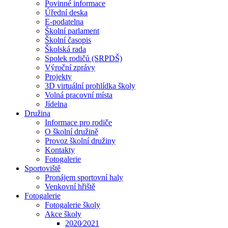
Povinné informace
Úřední deska
E-podatelna
Školní parlament
Školní časopis
Školská rada
Spolek rodičů (SRPDŠ)
Výroční zprávy
Projekty
3D virtuální prohlídka školy
Volná pracovní místa
Jídelna
Družina
Informace pro rodiče
O školní družině
Provoz školní družiny
Kontakty
Fotogalerie
Sportoviště
Pronájem sportovní haly
Venkovní hřiště
Fotogalerie
Fotogalerie školy
Akce školy
2020⁄2021