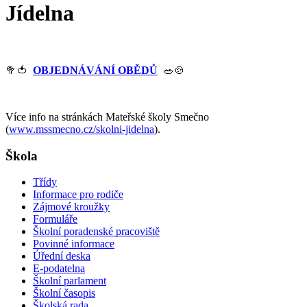
Jídelna
🥦🍅
OBJEDNÁVÁNÍ OBĚDŮ
🥗🍲
Více info na stránkách Mateřské školy Smečno
(
www.mssmecno.cz/skolni-jidelna
).
Škola
Třídy
Informace pro rodiče
Zájmové kroužky
Formuláře
Školní poradenské pracoviště
Povinné informace
Úřední deska
E-podatelna
Školní parlament
Školní časopis
Školská rada