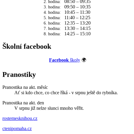
08:50 – 09:35
2. hodina:
09:50 – 10:35
3. hodina:
10:45 – 11:30
4. hodina:
11:40 – 12:25
5. hodina:
12:35 – 13:20
6. hodina:
13:30 – 14:15
7. hodina:
14:25 – 15:10
8. hodina:
Školní facebook
Facebook
školy
🌍
Pranostiky
Pranostika na akt. měsíc
Ať si kdo chce, co chce říká - v srpnu ještě do rybníka.
Pranostika na akt. den
V srpnu již nelze slunci mnoho věřit.
rostemesknihou.cz
ctenipomaha.cz