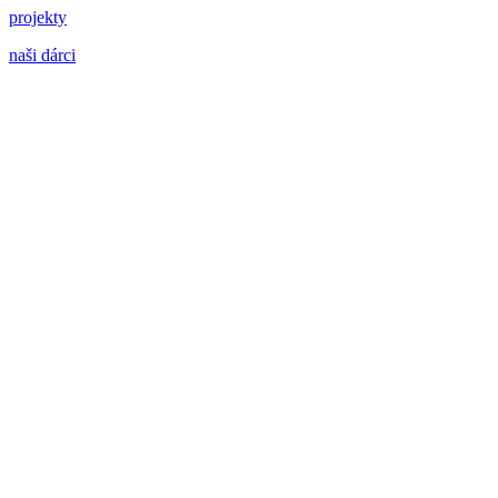
projekty
naši dárci