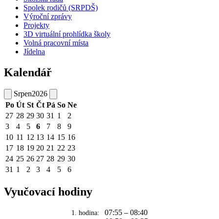
Spolek rodičů (SRPDŠ)
Výroční zprávy
Projekty
3D virtuální prohlídka školy
Volná pracovní místa
Jídelna
Kalendář
Srpen
2026
Po
Út
St
Čt
Pá
So
Ne
27
28
29
30
31
1
2
3
4
5
6
7
8
9
10
11
12
13
14
15
16
17
18
19
20
21
22
23
24
25
26
27
28
29
30
31
1
2
3
4
5
6
Vyučovací hodiny
07:55 – 08:40
1. hodina: