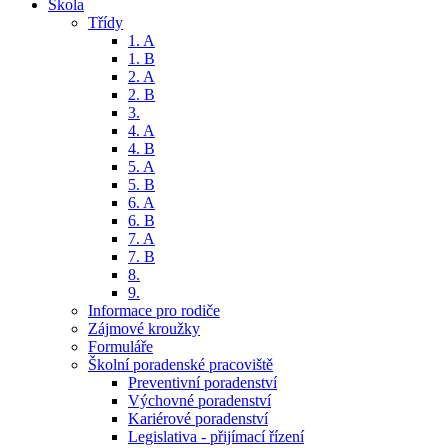
Škola
Třídy
1. A
1. B
2. A
2. B
3.
4. A
4. B
5. A
5. B
6. A
6. B
7. A
7. B
8.
9.
Informace pro rodiče
Zájmové kroužky
Formuláře
Školní poradenské pracoviště
Preventivní poradenství
Výchovné poradenství
Kariérové poradenství
Legislativa - přijímací řízení