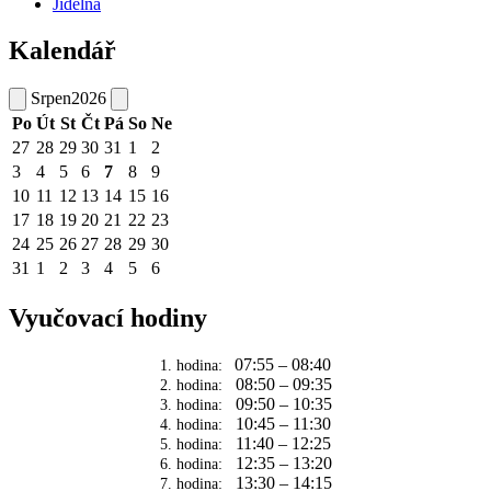
Jídelna
Kalendář
Srpen
2026
Po
Út
St
Čt
Pá
So
Ne
27
28
29
30
31
1
2
3
4
5
6
7
8
9
10
11
12
13
14
15
16
17
18
19
20
21
22
23
24
25
26
27
28
29
30
31
1
2
3
4
5
6
Vyučovací hodiny
07:55 – 08:40
1. hodina:
08:50 – 09:35
2. hodina:
09:50 – 10:35
3. hodina:
10:45 – 11:30
4. hodina:
11:40 – 12:25
5. hodina:
12:35 – 13:20
6. hodina:
13:30 – 14:15
7. hodina: