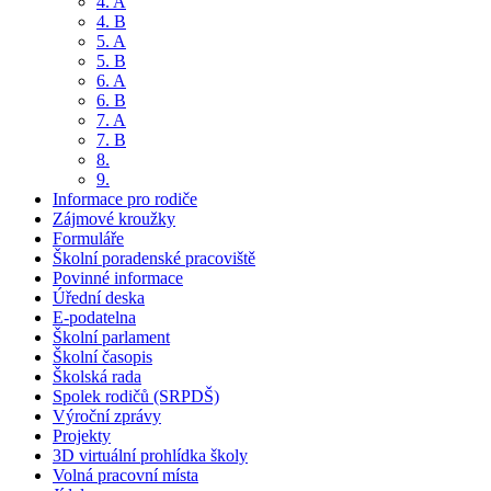
4. A
4. B
5. A
5. B
6. A
6. B
7. A
7. B
8.
9.
Informace pro rodiče
Zájmové kroužky
Formuláře
Školní poradenské pracoviště
Povinné informace
Úřední deska
E-podatelna
Školní parlament
Školní časopis
Školská rada
Spolek rodičů (SRPDŠ)
Výroční zprávy
Projekty
3D virtuální prohlídka školy
Volná pracovní místa