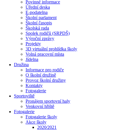
Povinné informace
Úřední deska
E-podatelna
Školní parlament
Školní časopis
Školská rada
Spolek rodičů (SRPDŠ)
Výroční zprávy
Projekty
3D virtuální prohlídka školy
Volná pracovní místa
Jídelna
Družina
Informace pro rodiče
O školní družině
Provoz školní družiny
Kontakty
Fotogalerie
Sportoviště
Pronájem sportovní haly
Venkovní hřiště
Fotogalerie
Fotogalerie školy
Akce školy
2020⁄2021