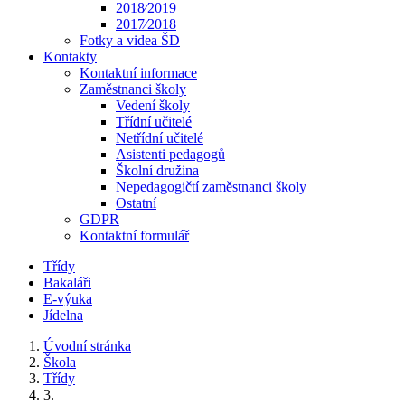
2018⁄2019
2017⁄2018
Fotky a videa ŠD
Kontakty
Kontaktní informace
Zaměstnanci školy
Vedení školy
Třídní učitelé
Netřídní učitelé
Asistenti pedagogů
Školní družina
Nepedagogičtí zaměstnanci školy
Ostatní
GDPR
Kontaktní formulář
Třídy
Bakaláři
E-výuka
Jídelna
Úvodní stránka
Škola
Třídy
3.