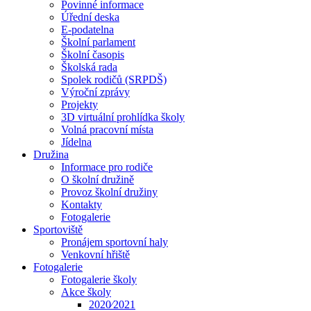
Povinné informace
Úřední deska
E-podatelna
Školní parlament
Školní časopis
Školská rada
Spolek rodičů (SRPDŠ)
Výroční zprávy
Projekty
3D virtuální prohlídka školy
Volná pracovní místa
Jídelna
Družina
Informace pro rodiče
O školní družině
Provoz školní družiny
Kontakty
Fotogalerie
Sportoviště
Pronájem sportovní haly
Venkovní hřiště
Fotogalerie
Fotogalerie školy
Akce školy
2020⁄2021