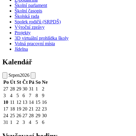
Školní parlament
Školní časopis
Školská rada
Spolek rodičů (SRPDŠ)
Výroční zprávy
Projekty
3D virtuální prohlídka školy
Volná pracovní místa
Jídelna
Kalendář
Srpen
2026
Po
Út
St
Čt
Pá
So
Ne
27
28
29
30
31
1
2
3
4
5
6
7
8
9
10
11
12
13
14
15
16
17
18
19
20
21
22
23
24
25
26
27
28
29
30
31
1
2
3
4
5
6