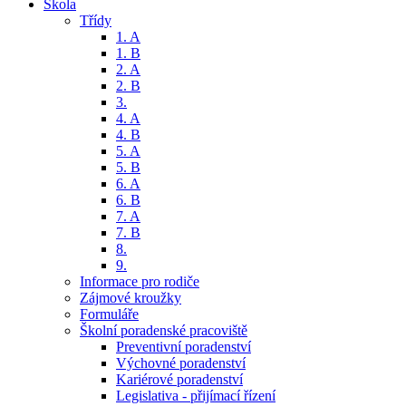
Škola
Třídy
1. A
1. B
2. A
2. B
3.
4. A
4. B
5. A
5. B
6. A
6. B
7. A
7. B
8.
9.
Informace pro rodiče
Zájmové kroužky
Formuláře
Školní poradenské pracoviště
Preventivní poradenství
Výchovné poradenství
Kariérové poradenství
Legislativa - přijímací řízení