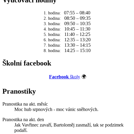
Vyučovací hodiny
07:55 – 08:40
1. hodina:
08:50 – 09:35
2. hodina:
09:50 – 10:35
3. hodina:
10:45 – 11:30
4. hodina:
11:40 – 12:25
5. hodina:
12:35 – 13:20
6. hodina:
13:30 – 14:15
7. hodina:
14:25 – 15:10
8. hodina:
Školní facebook
Facebook
školy
🌍
Pranostiky
Pranostika na akt. měsíc
Moc hub srpnových - moc vánic sněhových.
Pranostika na akt. den
Jak Vavřinec zavaří, Bartoloměj zasmaží, tak se podzimek
podaří.