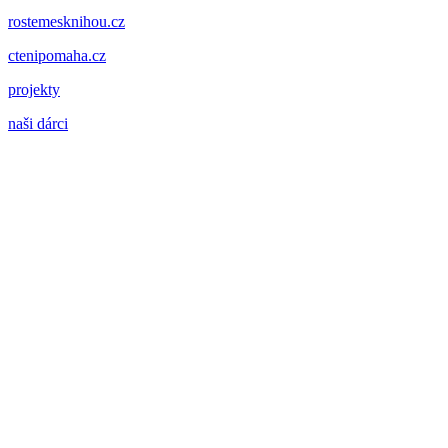
rostemesknihou.cz
ctenipomaha.cz
projekty
naši dárci