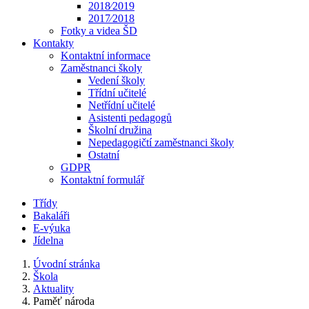
2018⁄2019
2017⁄2018
Fotky a videa ŠD
Kontakty
Kontaktní informace
Zaměstnanci školy
Vedení školy
Třídní učitelé
Netřídní učitelé
Asistenti pedagogů
Školní družina
Nepedagogičtí zaměstnanci školy
Ostatní
GDPR
Kontaktní formulář
Třídy
Bakaláři
E-výuka
Jídelna
Úvodní stránka
Škola
Aktuality
Paměť národa