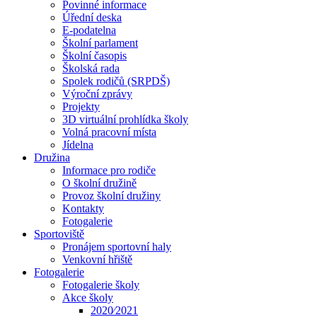
Povinné informace
Úřední deska
E-podatelna
Školní parlament
Školní časopis
Školská rada
Spolek rodičů (SRPDŠ)
Výroční zprávy
Projekty
3D virtuální prohlídka školy
Volná pracovní místa
Jídelna
Družina
Informace pro rodiče
O školní družině
Provoz školní družiny
Kontakty
Fotogalerie
Sportoviště
Pronájem sportovní haly
Venkovní hřiště
Fotogalerie
Fotogalerie školy
Akce školy
2020⁄2021