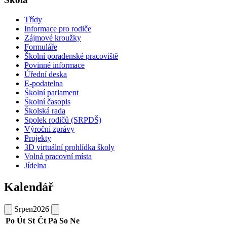
Třídy
Informace pro rodiče
Zájmové kroužky
Formuláře
Školní poradenské pracoviště
Povinné informace
Úřední deska
E-podatelna
Školní parlament
Školní časopis
Školská rada
Spolek rodičů (SRPDŠ)
Výroční zprávy
Projekty
3D virtuální prohlídka školy
Volná pracovní místa
Jídelna
Kalendář
Srpen
2026
Po
Út
St
Čt
Pá
So
Ne