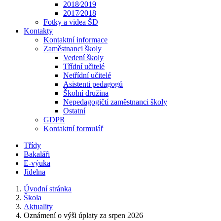
2018⁄2019
2017⁄2018
Fotky a videa ŠD
Kontakty
Kontaktní informace
Zaměstnanci školy
Vedení školy
Třídní učitelé
Netřídní učitelé
Asistenti pedagogů
Školní družina
Nepedagogičtí zaměstnanci školy
Ostatní
GDPR
Kontaktní formulář
Třídy
Bakaláři
E-výuka
Jídelna
Úvodní stránka
Škola
Aktuality
Oznámení o výši úplaty za srpen 2026