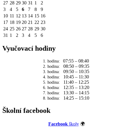
27
28
29
30
31
1
2
3
4
5
6
7
8
9
10
11
12
13
14
15
16
17
18
19
20
21
22
23
24
25
26
27
28
29
30
31
1
2
3
4
5
6
Vyučovací hodiny
07:55 – 08:40
1. hodina:
08:50 – 09:35
2. hodina:
09:50 – 10:35
3. hodina:
10:45 – 11:30
4. hodina:
11:40 – 12:25
5. hodina:
12:35 – 13:20
6. hodina:
13:30 – 14:15
7. hodina:
14:25 – 15:10
8. hodina:
Školní facebook
Facebook
školy
🌍