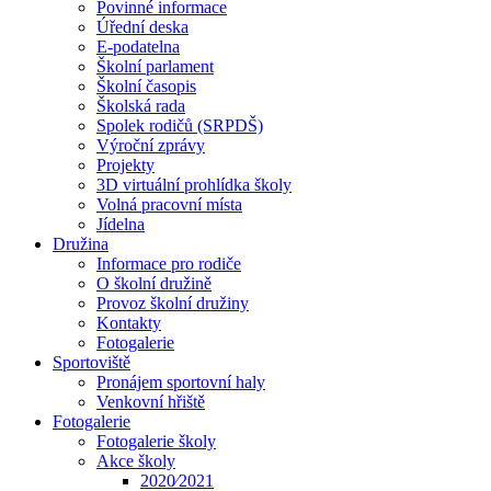
Povinné informace
Úřední deska
E-podatelna
Školní parlament
Školní časopis
Školská rada
Spolek rodičů (SRPDŠ)
Výroční zprávy
Projekty
3D virtuální prohlídka školy
Volná pracovní místa
Jídelna
Družina
Informace pro rodiče
O školní družině
Provoz školní družiny
Kontakty
Fotogalerie
Sportoviště
Pronájem sportovní haly
Venkovní hřiště
Fotogalerie
Fotogalerie školy
Akce školy
2020⁄2021