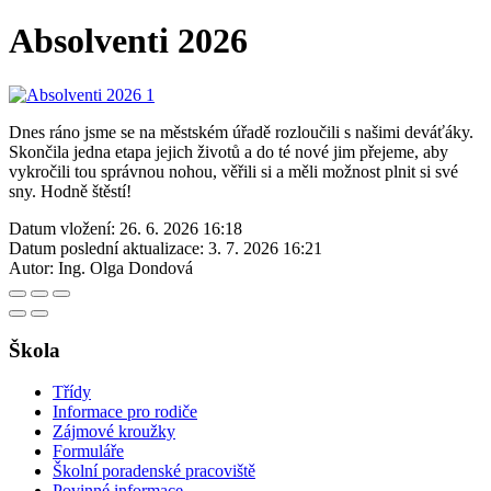
Absolventi 2026
Dnes ráno jsme se na městském úřadě rozloučili s našimi deváťáky.
Skončila jedna etapa jejich životů a do té nové jim přejeme, aby
vykročili tou správnou nohou, věřili si a měli možnost plnit si své
sny. Hodně štěstí!
Datum vložení:
26. 6. 2026 16:18
Datum poslední aktualizace:
3. 7. 2026 16:21
Autor:
Ing. Olga Dondová
Škola
Třídy
Informace pro rodiče
Zájmové kroužky
Formuláře
Školní poradenské pracoviště
Povinné informace