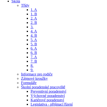
Škola
Třídy
1. A
1. B
2. A
2. B
3.
4. A
4. B
5. A
5. B
6. A
6. B
7. A
7. B
8.
9.
Informace pro rodiče
Zájmové kroužky
Formuláře
Školní poradenské pracoviště
Preventivní poradenství
Výchovné poradenství
Kariérové poradenství
Legislativa - přijímací řízení