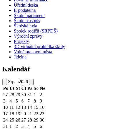
Úřední deska
E-podatelna
Školní parlament
Školní časopis
Školská rada
Spolek rodičů (SRPDŠ)
Výroční zprávy
Projekty
3D virtuální prohlídka školy
Volná pracovní místa
Jídelna
Kalendář
Srpen
2026
Po
Út
St
Čt
Pá
So
Ne
27
28
29
30
31
1
2
3
4
5
6
7
8
9
10
11
12
13
14
15
16
17
18
19
20
21
22
23
24
25
26
27
28
29
30
31
1
2
3
4
5
6