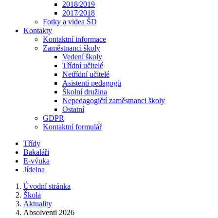
2018⁄2019
2017⁄2018
Fotky a videa ŠD
Kontakty
Kontaktní informace
Zaměstnanci školy
Vedení školy
Třídní učitelé
Netřídní učitelé
Asistenti pedagogů
Školní družina
Nepedagogičtí zaměstnanci školy
Ostatní
GDPR
Kontaktní formulář
Třídy
Bakaláři
E-výuka
Jídelna
Úvodní stránka
Škola
Aktuality
Absolventi 2026