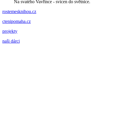
Na svatého Vavřince - svícen do světnice.
rostemesknihou.cz
ctenipomaha.cz
projekty
naši dárci